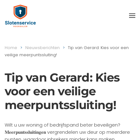
Skip
to
main
content
Home
Nieuwsberichten
Tip van Gerard: Kies voor een
veilige meerpuntssluiting!
Tip van Gerard: Kies
voor een veilige
meerpuntssluiting!
Wilt u uw woning of bedrijfspand beter beveiligen?
𝐌𝐞𝐞𝐫𝐩𝐮𝐧𝐭𝐬𝐬𝐥𝐮𝐢𝐭𝐢𝐧𝐠𝐞𝐧 vergrendelen uw deur op meerdere
punten, waardoor inbrekers minder kans maken.