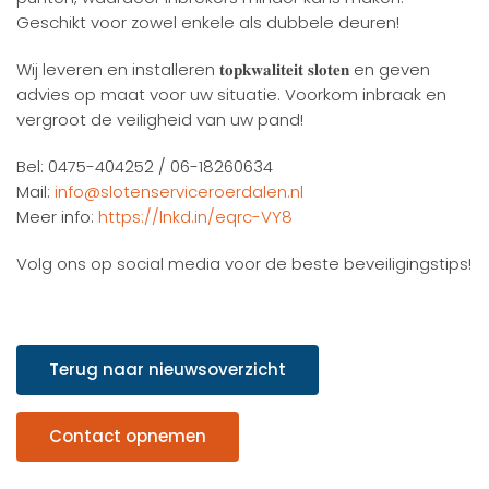
Geschikt voor zowel enkele als dubbele deuren!
Wij leveren en installeren 𝐭𝐨𝐩𝐤𝐰𝐚𝐥𝐢𝐭𝐞𝐢𝐭 𝐬𝐥𝐨𝐭𝐞𝐧 en geven
advies op maat voor uw situatie. Voorkom inbraak en
vergroot de veiligheid van uw pand!
Bel: 0475-404252 / 06-18260634
Mail:
info@slotenserviceroerdalen.nl
Meer info:
https://lnkd.in/eqrc-VY8
Volg ons op social media voor de beste beveiligingstips!
Terug naar nieuwsoverzicht
Contact opnemen