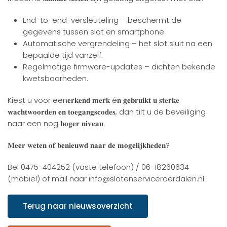
End-to-end-versleuteling – beschermt de
gegevens tussen slot en smartphone.
Automatische vergrendeling – het slot sluit na een
bepaalde tijd vanzelf.
Regelmatige firmware-updates – dichten bekende
kwetsbaarheden.
Kiest u voor een𝐞𝐫𝐤𝐞𝐧𝐝 𝐦𝐞𝐫𝐤 é𝐧 𝐠𝐞𝐛𝐫𝐮𝐢𝐤𝐭 𝐮 𝐬𝐭𝐞𝐫𝐤𝐞
𝐰𝐚𝐜𝐡𝐭𝐰𝐨𝐨𝐫𝐝𝐞𝐧 𝐞𝐧 𝐭𝐨𝐞𝐠𝐚𝐧𝐠𝐬𝐜𝐨𝐝𝐞𝐬, dan tilt u de beveiliging
naar een nog 𝐡𝐨𝐠𝐞𝐫 𝐧𝐢𝐯𝐞𝐚𝐮.
𝐌𝐞𝐞𝐫 𝐰𝐞𝐭𝐞𝐧 𝐨𝐟 𝐛𝐞𝐧𝐢𝐞𝐮𝐰𝐝 𝐧𝐚𝐚𝐫 𝐝𝐞 𝐦𝐨𝐠𝐞𝐥𝐢𝐣𝐤𝐡𝐞𝐝𝐞𝐧?
Bel 0475-404252 (vaste telefoon) / 06-18260634
(mobiel) of mail naar info@slotenserviceroerdalen.nl.
Terug naar nieuwsoverzicht