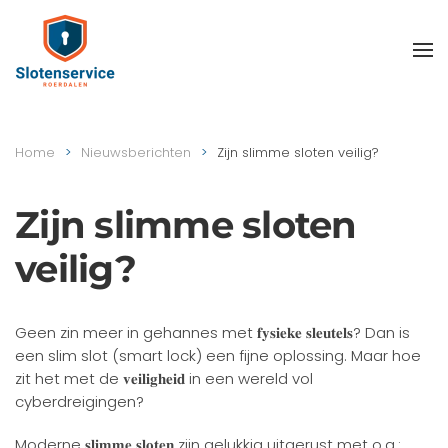
Skip
to
main
content
Home
Nieuwsberichten
Zijn slimme sloten veilig?
Zijn slimme sloten
veilig?
Geen zin meer in gehannes met 𝐟𝐲𝐬𝐢𝐞𝐤𝐞 𝐬𝐥𝐞𝐮𝐭𝐞𝐥𝐬? Dan is
een slim slot (smart lock) een fijne oplossing. Maar hoe
zit het met de 𝐯𝐞𝐢𝐥𝐢𝐠𝐡𝐞𝐢𝐝 in een wereld vol
cyberdreigingen?
Moderne 𝐬𝐥𝐢𝐦𝐦𝐞 𝐬𝐥𝐨𝐭𝐞𝐧 zijn gelukkig uitgerust met o.a.: