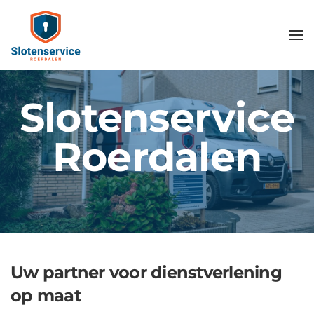
Skip
to
main
content
Slotenservice
Roerdalen
Uw partner voor dienstverlening
op maat