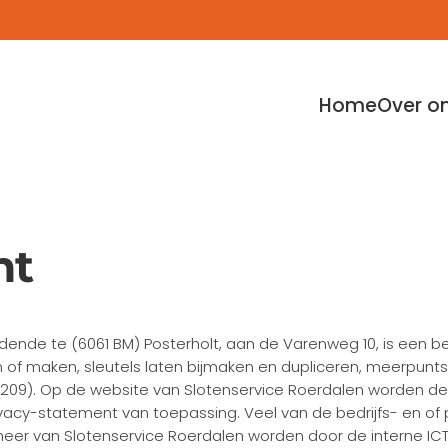
Home
Over o
nt
nde te (6061 BM) Posterholt, aan de Varenweg 10, is een bed
of maken, sleutels laten bijmaken en dupliceren, meerpunts
42209). Op de website van Slotenservice Roerdalen worden d
rivacy-statement van toepassing. Veel van de bedrijfs- en o
eer van Slotenservice Roerdalen worden door de interne IC