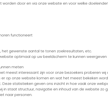
kt worden door en via onze website en voor welke doeleinden
horen functioneert
e, het gewenste aantal te tonen zoekresultaten, etc.
ze website optimaal op uw beeldscherm te kunnen weergeven
 kunnen meten
t meest interessant zijn voor onze bezoekers proberen wij
s er op onze website komen en wat het meest bekeken wordt. 
t. Deze statistieken geven ons inzicht in hoe vaak onze web
ij in staat structuur, navigatie en inhoud van de website zo g
niet naar personen.