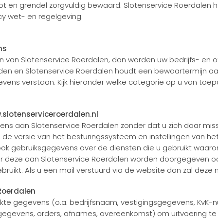
ot en grendel zorgvuldig bewaard. Slotenservice Roerdalen
y wet- en regelgeving.
ns
 van Slotenservice Roerdalen, dan worden uw bedrijfs- en 
nden en Slotenservice Roerdalen houdt een bewaartermijn aa
ens verstaan. Kijk hieronder welke categorie op u van toepa
.slotenserviceroerdalen.nl
ens aan Slotenservice Roerdalen zonder dat u zich daar mis
de versie van het besturingssysteem en instellingen van het
ook gebruiksgegevens over de diensten die u gebruikt waarond
er deze aan Slotenservice Roerdalen worden doorgegeven o
ruikt. Als u een mail verstuurd via de website dan zal deze
 Roerdalen
ekte gegevens (o.a. bedrijfsnaam, vestigingsgegevens, KvK-
gegevens, orders, afnames, overeenkomst) om uitvoering t