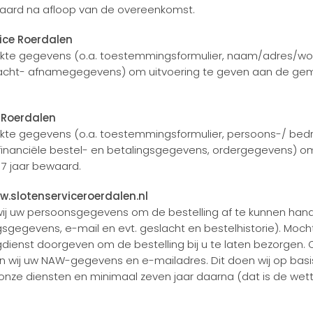
aard na afloop van de overeenkomst.
vice Roerdalen
trekte gegevens (o.a. toestemmingsformulier, naam/adres/
pdracht- afnamegegevens) om uitvoering te geven aan de g
e Roerdalen
rekte gegevens (o.a. toestemmingsformulier, persoons-/ bed
 financiële bestel- en betalingsgegevens, ordergegevens) 
7 jaar bewaard.
w.slotenserviceroerdalen.nl
n wij uw persoonsgegevens om de bestelling af te kunnen h
sgegevens, e-mail en evt. geslacht en bestelhistorie). Moc
nst doorgeven om de bestelling bij u te laten bezorgen. Ook
en wij uw NAW-gegevens en e-mailadres. Dit doen wij op ba
nze diensten en minimaal zeven jaar daarna (dat is de wette