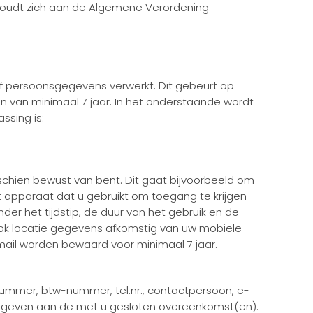
 houdt zich aan de Algemene Verordening
of persoonsgegevens verwerkt. Dit gebeurt op
n van minimaal 7 jaar. In het onderstaande wordt
ssing is:
schien bewust van bent. Dit gaat bijvoorbeeld om
 apparaat dat u gebruikt om toegang te krijgen
er het tijdstip, de duur van het gebruik en de
ok locatie gegevens afkomstig van uw mobiele
 mail worden bewaard voor minimaal 7 jaar.
nummer, btw-nummer, tel.nr., contactpersoon, e-
e geven aan de met u gesloten overeenkomst(en).