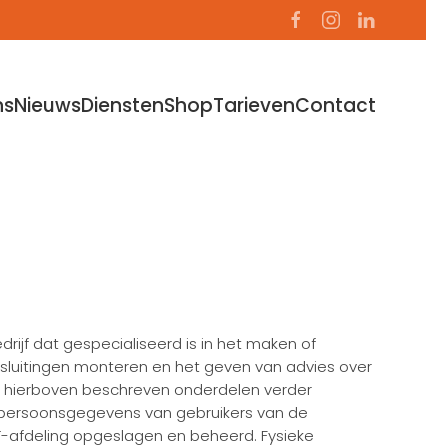
ns
Nieuws
Diensten
Shop
Tarieven
Contact
rijf dat gespecialiseerd is in het maken of
sluitingen monteren en het geven van advies over
e hierboven beschreven onderdelen verder
f persoonsgegevens van gebruikers van de
T-afdeling opgeslagen en beheerd. Fysieke