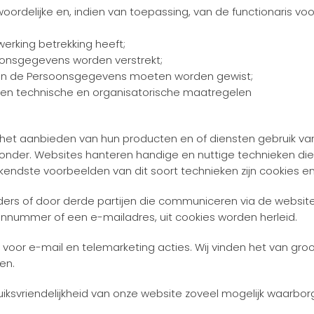
rdelijke en, indien van toepassing, van de functionaris v
rking betrekking heeft;
onsgegevens worden verstrekt;
nen de Persoonsgegevens moeten worden gewist;
offen technische en organisatorische maatregelen
het aanbieden van hun producten en of diensten gebruik van
eronder. Websites hanteren handige en nuttige technieken di
kendste voorbeelden van dit soort technieken zijn cookies e
s of door derde partijen die communiceren via de website die
oonnummer of een e-mailadres, uit cookies worden herleid.
voor e-mail en telemarketing acties. Wij vinden het van gr
en.
uiksvriendelijkheid van onze website zoveel mogelijk waarbor