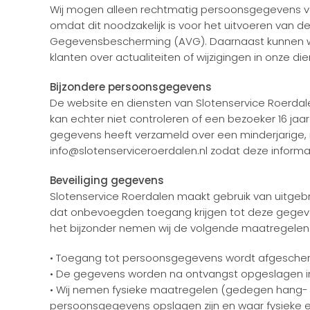
Wij mogen alleen rechtmatig persoonsgegevens van
omdat dit noodzakelijk is voor het uitvoeren van d
Gegevensbescherming (AVG). Daarnaast kunnen wi
klanten over actualiteiten of wijzigingen in onze die
Bijzondere persoonsgegevens
De website en diensten van Slotenservice Roerdale
kan echter niet controleren of een bezoeker 16 jaa
gegevens heeft verzameld over een minderjarige,
info@slotenserviceroerdalen.nl zodat deze informa
Beveiliging gegevens
Slotenservice Roerdalen maakt gebruik van uitge
dat onbevoegden toegang krijgen tot deze gegevens
het bijzonder nemen wij de volgende maatregelen
• Toegang tot persoonsgegevens wordt afgesche
• De gegevens worden na ontvangst opgeslagen in
• Wij nemen fysieke maatregelen (gedegen hang- e
persoonsgegevens opslagen zijn en waar fysieke 