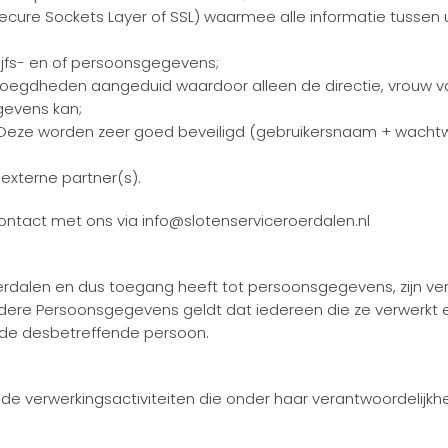
(Secure Sockets Layer of SSL) waarmee alle informatie tuss
rijfs- en of persoonsgegevens;
bevoegdheden aangeduid waardoor alleen de directie, vrouw v
gevens kan;
. Deze worden zeer goed beveiligd (gebruikersnaam + wachtwo
xterne partner(s).
contact met ons via info@slotenserviceroerdalen.nl
erdalen en dus toegang heeft tot persoonsgegevens, zijn ve
ere Persoonsgegevens geldt dat iedereen die ze verwerkt e
 de desbetreffende persoon.
 de verwerkingsactiviteiten die onder haar verantwoordelijkhe