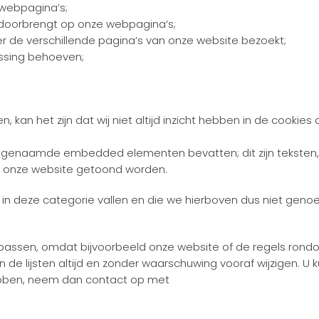
 webpagina’s;
r doorbrengt op onze webpagina’s;
r de verschillende pagina’s van onze website bezoekt;
assing behoeven;
kan het zijn dat wij niet altijd inzicht hebben in de cookies
ogenaamde embedded elementen bevatten; dit zijn teksten, d
via onze website getoond worden.
n deze categorie vallen en die we hierboven dus niet geno
n passen, omdat bijvoorbeeld onze website of de regels ron
de lijsten altijd en zonder waarschuwing vooraf wijzigen. U 
ebben, neem dan contact op met