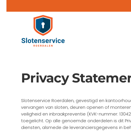
Skip
to
main
content
Privacy Stateme
Slotenservice Roerdalen, gevestigd en kantoorhoude
vervangen van sloten, deuren openen of monteren 
veiligheid en inbraakpreventie (KVK-nummer: 130
toegelicht. Op alle genoemde onderdelen is dit P
diensten, alsmede de leveranciersgegevens in beh