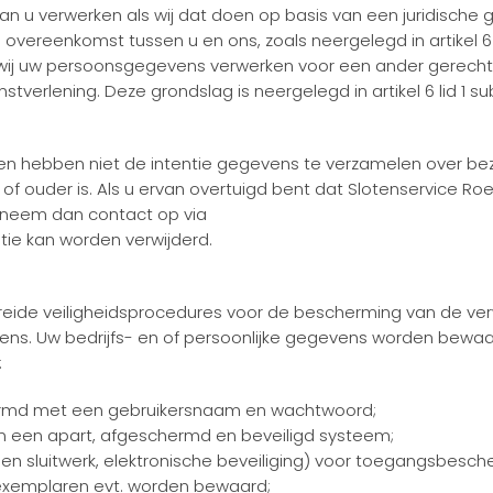
 u verwerken als wij dat doen op basis van een juridische
e overeenkomst tussen u en ons, zoals neergelegd in artikel 
j uw persoonsgegevens verwerken voor een ander gerechtva
nstverlening. Deze grondslag is neergelegd in artikel 6 lid 1 s
n hebben niet de intentie gegevens te verzamelen over bezo
r of ouder is. Als u ervan overtuigd bent dat Slotenservice R
 neem dan contact op via
tie kan worden verwijderd.
breide veiligheidsprocedures voor de bescherming van de 
. Uw bedrijfs- en of persoonlijke gegevens worden bewaard o
:
rmd met een gebruikersnaam en wachtwoord;
 een apart, afgeschermd en beveiligd systeem;
n sluitwerk, elektronische beveiliging) voor toegangsbesc
exemplaren evt. worden bewaard;