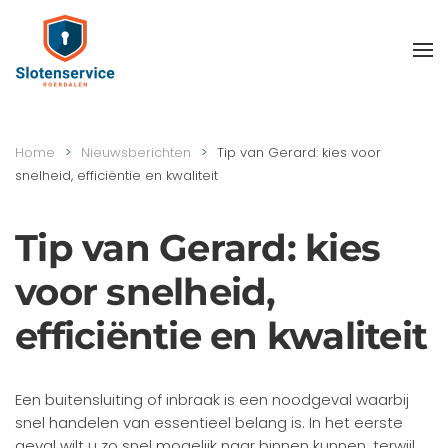
Skip
to
main
content
Home
Nieuwsberichten
Tip van Gerard: kies voor
snelheid, efficiëntie en kwaliteit
Tip van Gerard: kies
voor snelheid,
efficiëntie en kwaliteit
Een buitensluiting of inbraak is een noodgeval waarbij
snel handelen van essentieel belang is. In het eerste
geval wilt u zo snel mogelijk naar binnen kunnen, terwijl