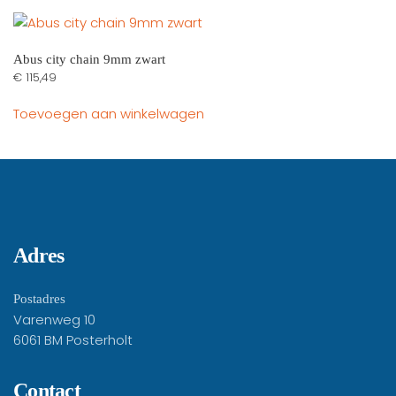
meerdere
variaties.
Deze
Abus city chain 9mm zwart
€
115,49
optie
kan
Toevoegen aan winkelwagen
gekozen
worden
op
de
productpagina
Adres
Postadres
Varenweg 10
6061 BM Posterholt
Contact