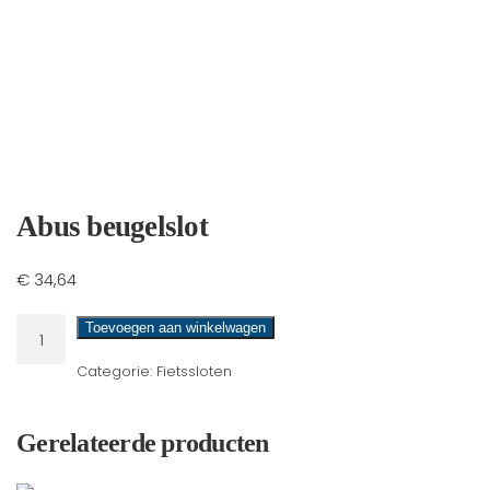
Abus beugelslot
€
34,64
Abus
Toevoegen aan winkelwagen
beugelslot
Categorie:
Fietssloten
aantal
Gerelateerde producten