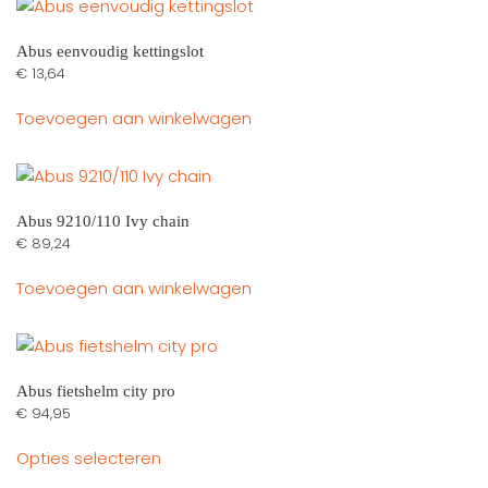
Abus eenvoudig kettingslot
€
13,64
Toevoegen aan winkelwagen
Abus 9210/110 Ivy chain
€
89,24
Toevoegen aan winkelwagen
Abus fietshelm city pro
€
94,95
Dit
Opties selecteren
product
heeft