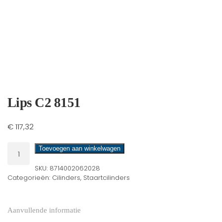
Lips C2 8151
€
117,32
Lips
Toevoegen aan winkelwagen
C2
SKU:
8714002062028
8151
Categorieën:
Cilinders
,
Staartcilinders
aantal
Aanvullende informatie